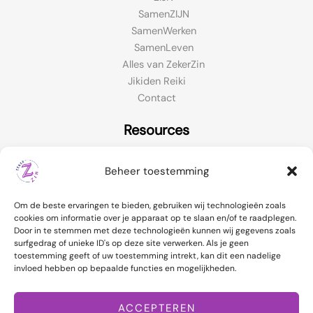
SamenZIJN
SamenWerken
SamenLeven
Alles van ZekerZin
Jikiden Reiki
Contact
Resources
Contact Support
Beheer toestemming
FAQ
Live Chat
Om de beste ervaringen te bieden, gebruiken wij technologieën zoals
Returns
cookies om informatie over je apparaat op te slaan en/of te raadplegen.
Door in te stemmen met deze technologieën kunnen wij gegevens zoals
surfgedrag of unieke ID's op deze site verwerken. Als je geen
toestemming geeft of uw toestemming intrekt, kan dit een nadelige
invloed hebben op bepaalde functies en mogelijkheden.
AANMELDEN NIEUWSBRIEF
ACCEPTEREN