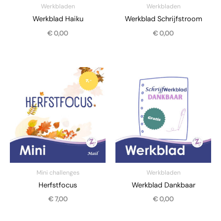
Werkbladen
Werkbladen
Werkblad Haiku
Werkblad Schrijfstroom
€
0,00
€
0,00
Mini challenges
Werkbladen
Herfstfocus
Werkblad Dankbaar
€
7,00
€
0,00