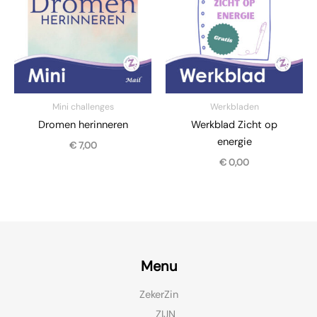
Mini challenges
Werkbladen
Dromen herinneren
Werkblad Zicht op
energie
€
7,00
€
0,00
Menu
ZekerZin
ZIJN