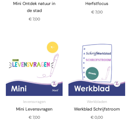
Mini Ontdek natuur in
Herfstfocus
de stad
€
7,00
€
7,00
levensvragen
Werkbladen
Mini Levensvragen
Werkblad Schrijfstroom
€
7,00
€
0,00