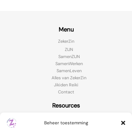
Menu
ZekerZin
ZIJN
SamenZIJN
SamenWerken
SamenLeven
Alles van ZekerZin
Jikiden Reiki
Contact
Resources
Contact Support
Beheer toestemming
FAQ
Live Chat