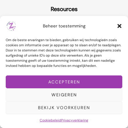
Resources
Contact Support
Beheer toestemming
FAQ
Live Chat
Om de beste ervaringen te bieden, gebruiken wij technologieën zoals
Returns
cookies om informatie over je apparaat op te slaan en/of te raadplegen.
Door in te stemmen met deze technologieën kunnen wij gegevens zoals
surfgedrag of unieke ID's op deze site verwerken. Als je geen
toestemming geeft of uw toestemming intrekt, kan dit een nadelige
invloed hebben op bepaalde functies en mogelijkheden.
AANMELDEN NIEUWSBRIEF
ACCEPTEREN
WEIGEREN
BEKIJK VOORKEUREN
Copyright © 2026 ZekerZin | Powered by ZekerZin
Cookiebeleid
Privacyverklaring